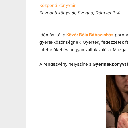
Központi könyvtár
Központi könyvtár, Szeged, Dóm tér 1–4.
Idén ősztől a
Kövér Béla Bábszínház
porond
gyerekközönségnek. Gyertek, fedezzétek f
ihlette őket és hogyan váltak valóra. Mozga
A rendezvény helyszíne a
Gyermekkönyvt