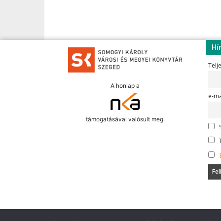
Hí
Telj
A honlap a
e-ma
támogatásával valósult meg.
S
T