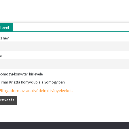
rlevél
es név
il
omogyi-könyvtár hírlevele
imár Kriszta Könyvklubja a Somogyiban
Elfogadom az adatvédelmi irányelveket.
e-mail
6720 Szeged, Dóm tér 1-4. (62) 425-525, (62) 630-634;