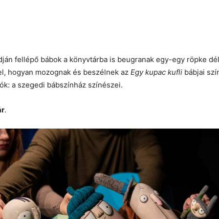
ján fellépő bábok a könyvtárba is beugranak egy-egy röpke dé
el, hogyan mozognak és beszélnek az
Egy kupac kufli
bábjai szí
tók: a szegedi bábszínház színészei.
ár
.