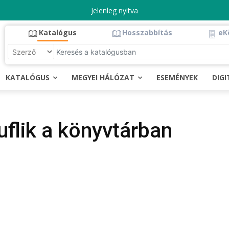
Jelenleg nyitva
Katalógus
Hosszabbítás
eK
KATALÓGUS
MEGYEI HÁLÓZAT
ESEMÉNYEK
DIG
lik a könyvtárban