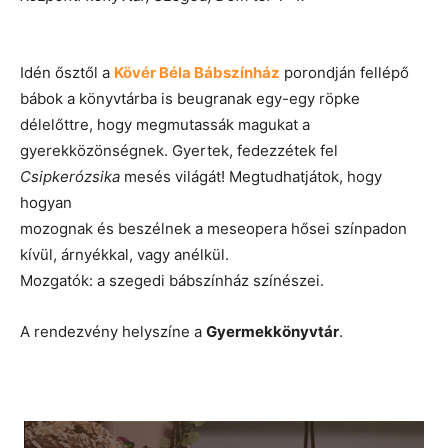
Idén ősztől a
Kövér Béla Bábszínház
porondján fellépő
bábok a könyvtárba is beugranak egy-egy röpke
délelőttre, hogy megmutassák magukat a
gyerekközönségnek. Gyertek, fedezzétek fel
Csipkerózsika
mesés világát! Megtudhatjátok, hogy
hogyan
mozognak és beszélnek a meseopera hősei színpadon
kívül, árnyékkal, vagy anélkül.
Mozgatók: a szegedi bábszínház színészei.
A rendezvény helyszíne a
Gyermekkönyvtár
.