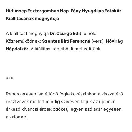
Hídünnep Esztergomban Nap-Fény Nyugdíjas Fotókör
Kiállításának megnyitója
A kiállítást megnyitja
Dr. Csurgó Edit
, elnök.
Közreműködnek:
Szentes Bíró Ferencné
(vers),
Hóvirág
Népdalkör
. A kiállítás képeiből filmet vetítünk.
***
Rendszeresen ismétlődő foglalkozásainkon a visszatérő
résztvevők mellett mindig szívesen látjuk az újonnan
érkező kíváncsi érdeklődőket, legyen szó akár egyetlen
alkalomról.