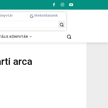
önyvtár
Weboldalaink
ITÁLIS KÖNYVTÁR
rti arca