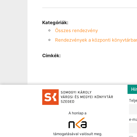
Kategóriák:
Összes rendezvény
Rendezvények a központi könyvtárba
Címkék:
Hí
Telj
A honlap a
e-ma
támogatásával valósult meg.