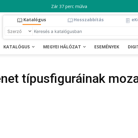
Zár 37 perc múlva
Katalógus
Hosszabbítás
eK
KATALÓGUS
MEGYEI HÁLÓZAT
ESEMÉNYEK
DIG
net típusfiguráinak moza