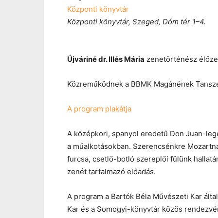
Központi könyvtár
Központi könyvtár, Szeged, Dóm tér 1–4.
Újváriné dr. Illés Mária
zenetörténész élőze
Közreműködnek a BBMK Magánének Tanszék 
A program plakátja
A középkori, spanyol eredetű Don Juan-legen
a műalkotásokban. Szerencsénkre Mozartnak 
furcsa, csetlő-botló szereplői fülünk halla
zenét tartalmazó előadás.
A program a Bartók Béla Művészeti Kar ált
Kar és a Somogyi-könyvtár közös rendezvé