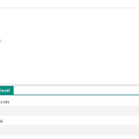
n
rlevél
es név
il