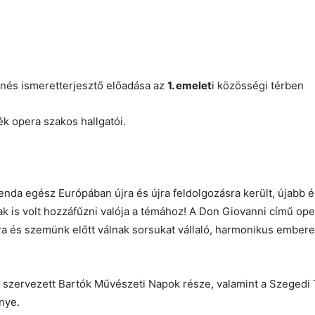
nés ismeretterjesztő előadása az
1. emelet
i közösségi térben
opera szakos hallgatói.
da egész Európában újra és újra feldolgozásra került, újabb és
is volt hozzáfűzni valója a témához! A Don Giovanni című opera
tára és szemünk előtt válnak sorsukat vállaló, harmonikus embere
al szervezett Bartók Művészeti Napok része, valamint a Szege
nye.