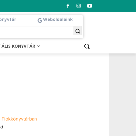
önyvtár
Weboldalaink
ITÁLIS KÖNYVTÁR
 Fiókkönyvtárban
ed