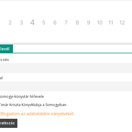
4
2
3
5
6
7
8
9
10
11
12
rlevél
es név
il
omogyi-könyvtár hírlevele
imár Kriszta Könyvklubja a Somogyiban
Elfogadom az adatvédelmi irányelveket.