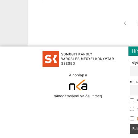
1
Hí
Telj
A honlap a
e-ma
támogatásával valósult meg.
S
T