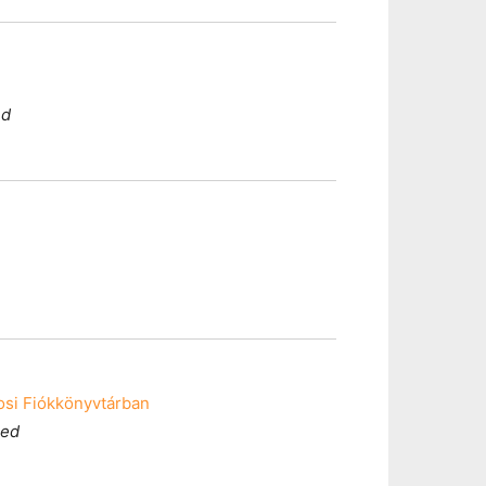
ed
si Fiókkönyvtárban
ged