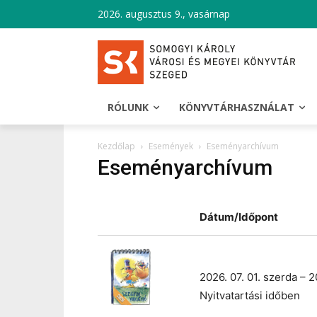
2026. augusztus 9., vasárnap
RÓLUNK
KÖNYVTÁRHASZNÁLAT
Kezdőlap
Események
Eseményarchívum
Eseményarchívum
Dátum/Időpont
2026. 07. 01. szerda – 2
Nyitvatartási időben