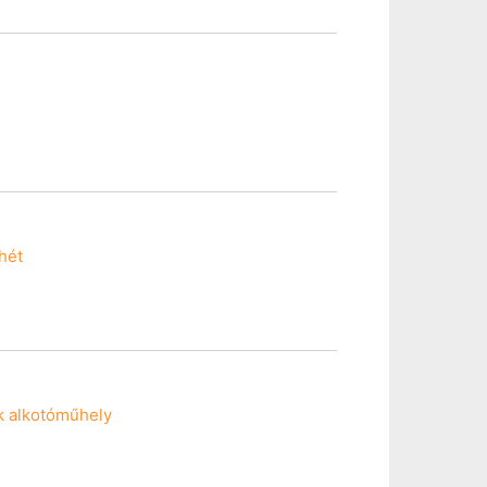
hét
k alkotóműhely