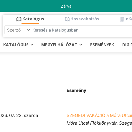
Zárva
Katalógus
Hosszabbítás
eK
KATALÓGUS
MEGYEI HÁLÓZAT
ESEMÉNYEK
DIG
Esemény
026. 07. 22. szerda
SZEGEDI VAKÁCIÓ a Móra Utcai
Móra Utcai Fiókkönyvtár, Szeg