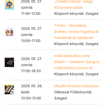
2026. 05. 27.
„Családi iránytű”, avagy
szerda
Könyvtanácsadás
11:00–12:00
Központi könyvtár, Szeged
Tilinkó – Mondókás,
2026. 05. 27.
énekes, verses foglalkozás
szerda
mamáknak és babáknak
10:00–11:00
Központi könyvtár, Szeged
Indiai klasszikus zene
2026. 05. 27.
élőben – Debasish Ganguly
szerda
szitárművész koncertje
17:00–18:30
Központi könyvtár, Szeged
2026. 05. 26.
Mesélő Könyvek Odesszán
kedd
Odesszai Fiókkönyvtár,
10:30–12:00
Szeged