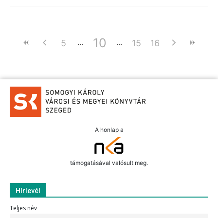
10
5
15
16
A honlap a
támogatásával valósult meg.
Hírlevél
Teljes név