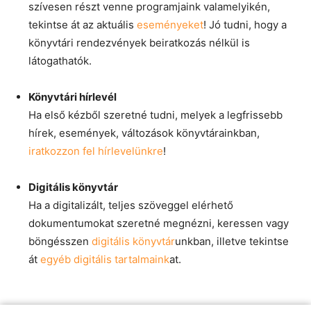
szívesen részt venne programjaink valamelyikén,
tekintse át az aktuális
eseményeket
! Jó tudni, hogy a
könyvtári rendezvények beiratkozás nélkül is
látogathatók.
Könyvtári hírlevél
Ha első kézből szeretné tudni, melyek a legfrissebb
hírek, események, változások könyvtárainkban,
iratkozzon fel hírlevelünkre
!
Digitális könyvtár
Ha a digitalizált, teljes szöveggel elérhető
dokumentumokat szeretné megnézni, keressen vagy
böngésszen
digitális könyvtár
unkban, illetve tekintse
át
egyéb digitális tartalmaink
at.