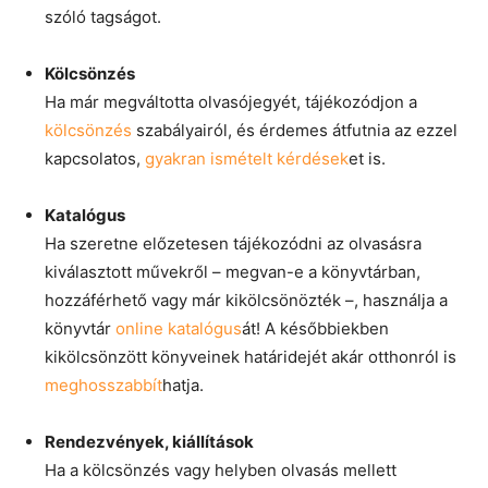
szóló tagságot.
Kölcsönzés
Ha már megváltotta olvasójegyét, tájékozódjon a
kölcsönzés
szabályairól, és érdemes átfutnia az ezzel
kapcsolatos,
gyakran ismételt kérdések
et is.
Katalógus
Ha szeretne előzetesen tájékozódni az olvasásra
kiválasztott művekről – megvan-e a könyvtárban,
hozzáférhető vagy már kikölcsönözték –, használja a
könyvtár
online katalógus
át! A későbbiekben
kikölcsönzött könyveinek határidejét akár otthonról is
meghosszabbít
hatja.
Rendezvények, kiállítások
Ha a kölcsönzés vagy helyben olvasás mellett