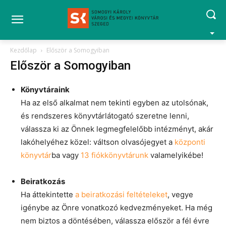
Kezdőlap
Először a Somogyiban
Először a Somogyiban
Könyvtáraink
Ha az első alkalmat nem tekinti egyben az utolsónak,
és rendszeres könyvtárlátogató szeretne lenni,
válassza ki az Önnek legmegfelelőbb intézményt, akár
lakóhelyéhez közel: váltson olvasójegyet a
központi
könyvtár
ba vagy
13 fiókkönyvtárunk
valamelyikébe!
Beiratkozás
Ha áttekintette
a beiratkozási feltételeket
, vegye
igénybe az Önre vonatkozó kedvezményeket. Ha még
nem biztos a döntésében, válassza először a fél évre