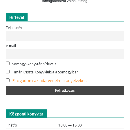
támogatásával valósult meg.
Hírlevél
Teljes név
e-mail
Somogyi-könyvtár hírlevele
Timár Kriszta Könyvklubja a Somogyiban
Elfogadom az adatvédelmi irányelveket.
Központi könyvtár
hétfõ
10:00 — 18:00