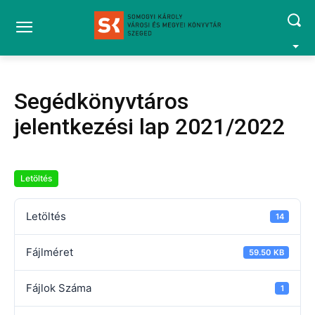
Segédkönyvtáros
jelentkezési lap 2021/2022
Letöltés
Letöltés
14
Fájlméret
59.50 KB
Fájlok Száma
1