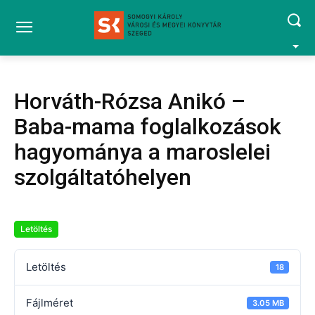
Horváth-Rózsa Anikó –
Baba-mama foglalkozások
hagyománya a maroslelei
szolgáltatóhelyen
Letöltés
Letöltés
18
Fájlméret
3.05 MB