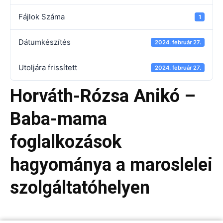
Fájlok Száma
1
Dátumkészítés
2024. február 27.
Utoljára frissített
2024. február 27.
Horváth-Rózsa Anikó –
Baba-mama
foglalkozások
hagyománya a maroslelei
szolgáltatóhelyen