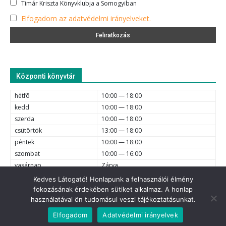
Timár Kriszta Könyvklubja a Somogyiban
Elfogadom az adatvédelmi irányelveket.
Központi könyvtár
hétfõ
10:00 — 18:00
kedd
10:00 — 18:00
szerda
10:00 — 18:00
csütörtök
13:00 — 18:00
péntek
10:00 — 18:00
szombat
10:00 — 16:00
vasárnap
Zárva
Kedves Látogató! Honlapunk a felhasználói élmény
fokozásának érdekében sütiket alkalmaz. A honlap
e-mail
6720 Szeged, Dóm tér 1-4. (62) 425-525, (62) 630-634;
használatával ön tudomásul veszi tájékoztatásunkat.
© 2021 Somogyi Károly Városi és Megyei Könyvtár - Minden jog
Elfogadom
Adatvédelmi irányelvek
fenntartva.
Adatvédelem