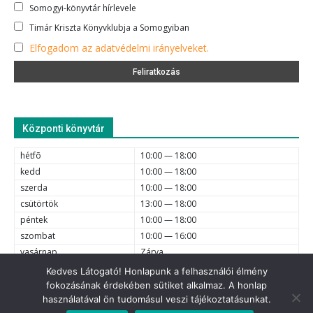
Somogyi-könyvtár hírlevele
Timár Kriszta Könyvklubja a Somogyiban
Elfogadom az adatvédelmi irányelveket.
Központi könyvtár
hétfõ
10:00 — 18:00
kedd
10:00 — 18:00
szerda
10:00 — 18:00
csütörtök
13:00 — 18:00
péntek
10:00 — 18:00
szombat
10:00 — 16:00
vasárnap
Zárva
Kedves Látogató! Honlapunk a felhasználói élmény
fokozásának érdekében sütiket alkalmaz. A honlap
e-mail
6720 Szeged, Dóm tér 1-4. (62) 425-525, (62) 630-634;
használatával ön tudomásul veszi tájékoztatásunkat.
© 2021 Somogyi Károly Városi és Megyei Könyvtár - Minden jog