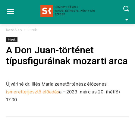
Kezdőlap
Hírek
Hírek
A Don Juan-történet
típusfiguráinak mozarti arca
Újváriné dr. Illés Mária zenetörténész élőzenés
ismeretterjesztő előadás
a – 2023. március 20. (hétfő)
17.00