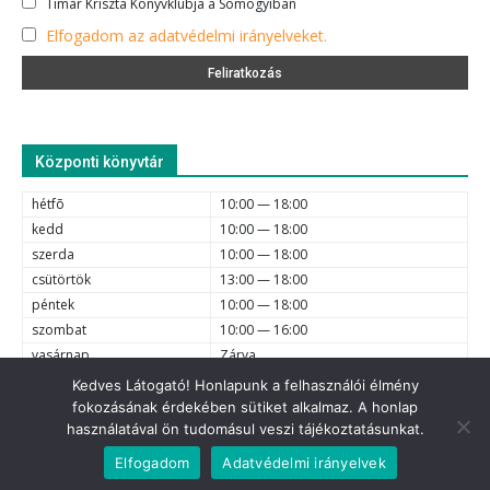
Timár Kriszta Könyvklubja a Somogyiban
Elfogadom az adatvédelmi irányelveket.
Központi könyvtár
hétfõ
10:00 — 18:00
kedd
10:00 — 18:00
szerda
10:00 — 18:00
csütörtök
13:00 — 18:00
péntek
10:00 — 18:00
szombat
10:00 — 16:00
vasárnap
Zárva
Kedves Látogató! Honlapunk a felhasználói élmény
fokozásának érdekében sütiket alkalmaz. A honlap
e-mail
6720 Szeged, Dóm tér 1-4. (62) 425-525, (62) 630-634;
használatával ön tudomásul veszi tájékoztatásunkat.
© 2021 Somogyi Károly Városi és Megyei Könyvtár - Minden jog
Elfogadom
Adatvédelmi irányelvek
fenntartva.
Adatvédelem