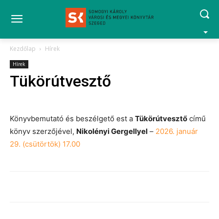
Kezdőlap
Hírek
Hírek
Tükörútvesztő
Könyvbemutató és beszélgető est a
Tükörútvesztő
című
könyv szerzőjével,
Nikolényi Gergellyel
–
2026. január
29. (csütörtök) 17.00