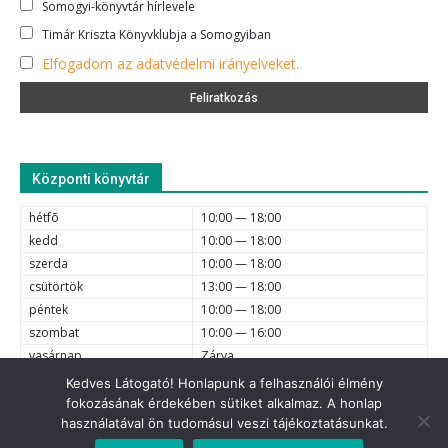
Somogyi-könyvtár hírlevele
Timár Kriszta Könyvklubja a Somogyiban
Elfogadom az adatvédelmi irányelveket.
Központi könyvtár
hétfõ
10:00 — 18:00
kedd
10:00 — 18:00
szerda
10:00 — 18:00
csütörtök
13:00 — 18:00
péntek
10:00 — 18:00
szombat
10:00 — 16:00
vasárnap
Zárva
Kedves Látogató! Honlapunk a felhasználói élmény
fokozásának érdekében sütiket alkalmaz. A honlap
e-mail
6720 Szeged, Dóm tér 1-4. (62) 425-525, (62) 630-634;
használatával ön tudomásul veszi tájékoztatásunkat.
© 2021 Somogyi Károly Városi és Megyei Könyvtár - Minden jog