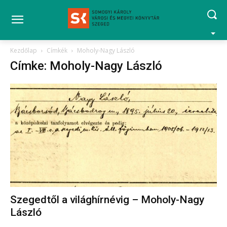
Kezdőlap
Címkék
Moholy-Nagy László
Címke: Moholy-Nagy László
Szegedtől a világhírnévig – Moholy-Nagy
László