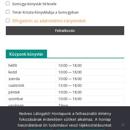
Somogyi-könyvtár hírlevele
Timár Kriszta Könyvklubja a Somogyiban
Elfogadom az adatvédelmi irányelveket.
Központi könyvtár
hétfõ
10:00 — 18:00
kedd
10:00 — 18:00
szerda
10:00 — 18:00
csütörtök
13:00 — 18:00
péntek
10:00 — 18:00
szombat
10:00 — 16:00
vasárnap
Zárva
Kedves Látogató! Honlapunk a felhasználói élmény
fokozásának érdekében sütiket alkalmaz. A honlap
e-mail
6720 Szeged, Dóm tér 1-4. (62) 425-525, (62) 630-634;
használatával ön tudomásul veszi tájékoztatásunkat.
© 2021 Somogyi Károly Városi és Megyei Könyvtár - Minden jog