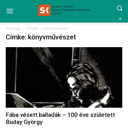
Kezdőlap
Címkék
Könyvművészet
Címke: könyvművészet
Fába vésett balladák – 100 éve született
Buday György