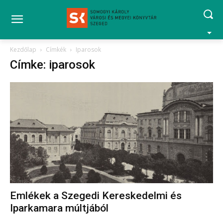
Kezdőlap
Címkék
Iparosok
Címke: iparosok
Emlékek a Szegedi Kereskedelmi és
Iparkamara múltjából