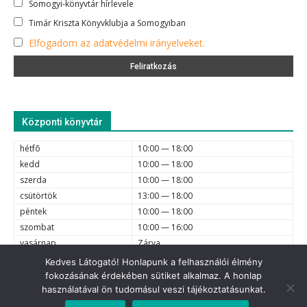
Somogyi-könyvtár hírlevele
Timár Kriszta Könyvklubja a Somogyiban
Elfogadom az adatvédelmi irányelveket.
Központi könyvtár
hétfõ
10:00 — 18:00
kedd
10:00 — 18:00
szerda
10:00 — 18:00
csütörtök
13:00 — 18:00
péntek
10:00 — 18:00
szombat
10:00 — 16:00
vasárnap
Zárva
Kedves Látogató! Honlapunk a felhasználói élmény
fokozásának érdekében sütiket alkalmaz. A honlap
e-mail
6720 Szeged, Dóm tér 1-4. (62) 425-525, (62) 630-634;
használatával ön tudomásul veszi tájékoztatásunkat.
© 2021 Somogyi Károly Városi és Megyei Könyvtár - Minden jog