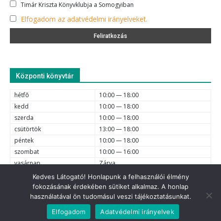
Timár Kriszta Könyvklubja a Somogyiban
Elfogadom az adatvédelmi irányelveket.
Központi könyvtár
hétfõ
10:00 — 18:00
kedd
10:00 — 18:00
szerda
10:00 — 18:00
csütörtök
13:00 — 18:00
péntek
10:00 — 18:00
szombat
10:00 — 16:00
vasárnap
Zárva
Kedves Látogató! Honlapunk a felhasználói élmény
fokozásának érdekében sütiket alkalmaz. A honlap
e-mail
6720 Szeged, Dóm tér 1-4. (62) 425-525, (62) 630-634;
használatával ön tudomásul veszi tájékoztatásunkat.
© 2021 Somogyi Károly Városi és Megyei Könyvtár - Minden jog
Elfogadom
Adatvédelmi irányelvek
fenntartva.