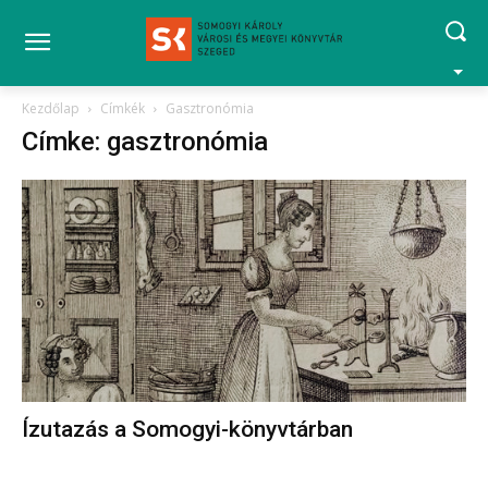
Kezdőlap
Címkék
Gasztronómia
Címke: gasztronómia
Ízutazás a Somogyi-könyvtárban