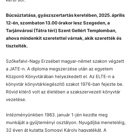
Búcsúztatása, gyászszertartás keretében, 2025. április
12-én, szombaton 13.00 órakor lesz Szegeden, a
Tarjánvárosi (Tátra téri) Szent Gellért Templomban,
ahova mindenkit szeretettel várnak, akik szerették és
tisztelték.
Szőkefalvi-Nagy Erzsébet magyar-német szakon végzett
a JATE-n. A diploma megszerzése után az egyetem
Központi Könyvtárában helyezkedett el. Az ELTE-n a
könyvtár könyvtárkiegészítő szakot 1976-ban fejezte be.
Rövid kitérő volt az életében a szakszervezeti könyvtár
vezetése.
Intézményünkben 1983. január 1-jén kezdte meg
munkáját a gyűjteményi osztályon. Nyugdíjba meneteléig,
32 éven át kutatta Somogyi Károly hagyatékát. A