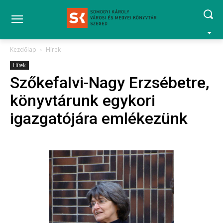
Kezdőlap
Hírek
Hírek
Szőkefalvi-Nagy Erzsébetre,
könyvtárunk egykori
igazgatójára emlékezünk