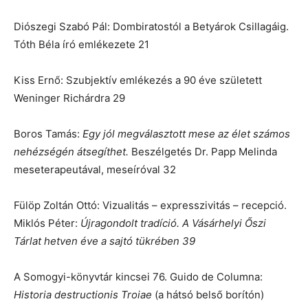
Diószegi Szabó Pál: Dombiratostól a Betyárok Csillagáig.
Tóth Béla író emlékezete 21
Kiss Ernő: Szubjektív emlékezés a 90 éve született
Weninger Richárdra 29
Boros Tamás:
Egy jól megválasztott mese az élet számos
nehézségén átsegíthet.
Beszélgetés Dr. Papp Melinda
meseterapeutával, meseíróval 32
Fülöp Zoltán Ottó: Vizualitás – expresszivitás – recepció.
Miklós Péter:
Újragondolt tradíció. A Vásárhelyi Őszi
Tárlat hetven éve a sajtó tükrében 39
A Somogyi-könyvtár kincsei 76.
Guido de Columna:
Historia destructionis Troiae
(a hátsó belső borítón)