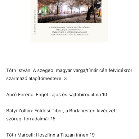
Tóth István: A szegedi magyar varga/tímár céh felvidékről
származó alapítómesterei 3
Apró Ferenc: Engel Lajos és sajtóbirodalma 10
Bátyi Zoltán: Földesi Tibor, a Budapesten kivégzett
szőregi forradalmár 15
Tóth Marcell: Hószfinx a Tiszán innen 19