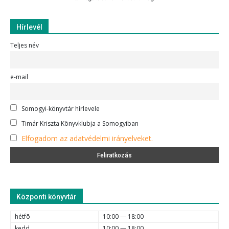
Hírlevél
Teljes név
e-mail
Somogyi-könyvtár hírlevele
Timár Kriszta Könyvklubja a Somogyiban
Elfogadom az adatvédelmi irányelveket.
Központi könyvtár
hétfõ
10:00 — 18:00
kedd
10:00 — 18:00