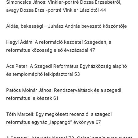
Simoncsics János: Vinkler-portré Dózsa Erzsébetről,
avagy Dózsa Erzsi-portré Vinkler Lászlótól 44
Áldás, békesség! – Juhász András bevezető köszöntője
Hegyi Ádám: A reformáció kezdetei Szegeden, a
református közösség első évszázadai 47
Ács Péter: A Szegedi Református Egyházközség alapító
és templomépítő lelkipásztorai 53
Patócs Molnár János: Rendszerváltások és a szegedi
református lelkészek 61
Tóth Marcell: Egy megkésett recenzió: a szegedi
református egyház „lappangó” évkönyve 67