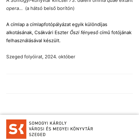
A Somogyi-könyvtár kincsei 73.
Galeni omnia quae extant
opera…
(a hátsó belső borítón)
A címlap a címlapfotópályázat egyik különdíjas
alkotásának, Csákvári Eszter
Őszi fényeső
című fotójának
felhasználásával készült.
Szeged folyóirat, 2024. október