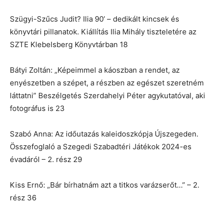
Szügyi-Szűcs Judit? Ilia 90’ – dedikált kincsek és
könyvtári pillanatok. Kiállítás Ilia Mihály tiszteletére az
SZTE Klebelsberg Könyvtárban 18
Bátyi Zoltán: „Képeimmel a káoszban a rendet, az
enyészetben a szépet, a részben az egészet szeretném
láttatni” Beszélgetés Szerdahelyi Péter agykutatóval, aki
fotográfus is 23
Szabó Anna: Az időutazás kaleidoszkópja Újszegeden.
Összefoglaló a Szegedi Szabadtéri Játékok 2024-es
évadáról – 2. rész 29
Kiss Ernő: „Bár bírhatnám azt a titkos varázserőt…” – 2.
rész 36