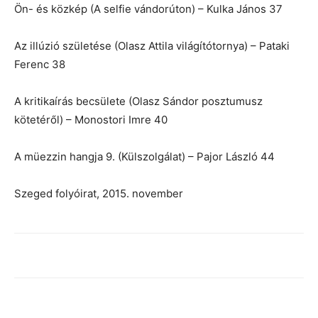
Ön- és közkép (A selfie vándorúton) – Kulka János 37
Az illúzió születése (Olasz Attila világítótornya) – Pataki
Ferenc 38
A kritikaírás becsülete (Olasz Sándor posztumusz
kötetéről) – Monostori Imre 40
A müezzin hangja 9. (Külszolgálat) – Pajor László 44
Szeged folyóirat, 2015. november