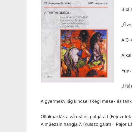
Bibli
„Üve
A C-
Alka
Egy a
„Háj 
A gyermekvilág kincsei (Régi mese- és tan
Oltalmazták a várost és polgárait (Fejezete
A müezzin hangja 7. (Külszolgálat) – Pajor L