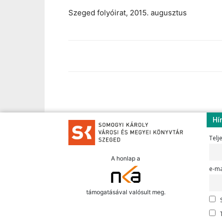
Szeged folyóirat, 2015. augusztus
Hí
Telj
A honlap a
e-ma
támogatásával valósult meg.
S
T