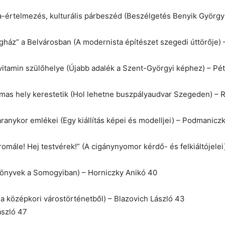
a-értelmezés, kulturális párbeszéd (Beszélgetés Benyik György 
gház” a Belvárosban (A modernista építészet szegedi úttörője)
vitamin szülőhelye (Újabb adalék a Szent-Györgyi képhez) – Pét
lmas hely kerestetik (Hol lehetne buszpályaudvar Szegeden) – 
ranykor emlékei (Egy kiállítás képei és modelljei) – Podmaniczk
romále! Hej testvérek!” (A cigánynyomor kérdő- és felkiáltójelei
könyvek a Somogyiban) – Horniczky Anikó 40
k a középkori várostörténetből) – Blazovich László 43
ászló 47