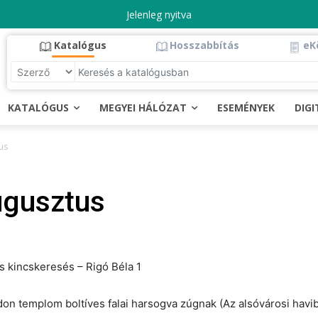
Jelenleg nyitva
Katalógus
Hosszabbítás
eK
KATALÓGUS
MEGYEI HÁLÓZAT
ESEMÉNYEK
DIG
us
ugusztus
s kincskeresés – Rigó Béla 1
don templom boltíves falai harsogva zúgnak (Az alsóvárosi hav