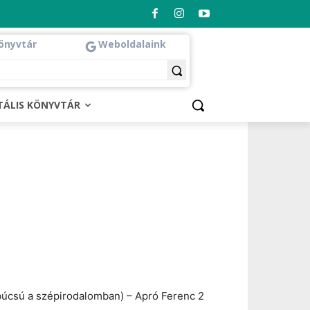
önyvtár
Weboldalaink
ITÁLIS KÖNYVTÁR
ibúcsú a szépirodalomban) – Apró Ferenc 2