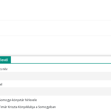
rlevél
es név
il
omogyi-könyvtár hírlevele
imár Kriszta Könyvklubja a Somogyiban