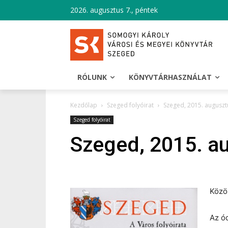
2026. augusztus 7., péntek
RÓLUNK
KÖNYVTÁRHASZNÁLAT
Kezdőlap
Szeged folyóirat
Szeged, 2015. auguszt
Szeged folyóirat
Szeged, 2015. a
Közö
Az ó