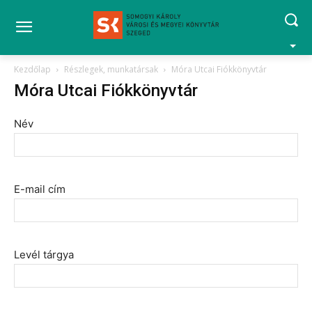
Kezdőlap
Részlegek, munkatársak
Móra Utcai Fiókkönyvtár
Móra Utcai Fiókkönyvtár
Név
E-mail cím
Levél tárgya