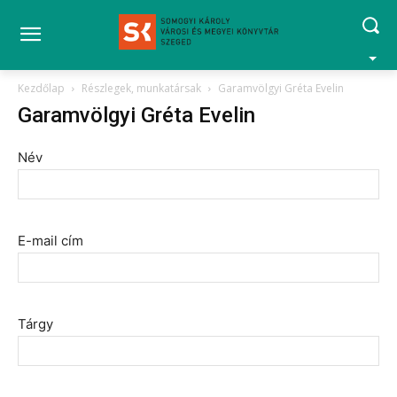
Kezdőlap
Részlegek, munkatársak
Garamvölgyi Gréta Evelin
Garamvölgyi Gréta Evelin
Név
E-mail cím
Tárgy