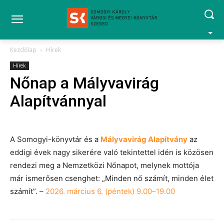
Kezdőlap
Hírek
Hírek
Nőnap a Mályvavirág
Alapítvánnyal
A Somogyi-könyvtár és a
Mályvavirág Alapítvány
az
eddigi évek nagy sikerére való tekintettel idén is közösen
rendezi meg a Nemzetközi Nőnapot, melynek mottója
már ismerősen csenghet: „Minden nő számít, minden élet
számít”. –
2026. március 6. (péntek) 9.00–19.00