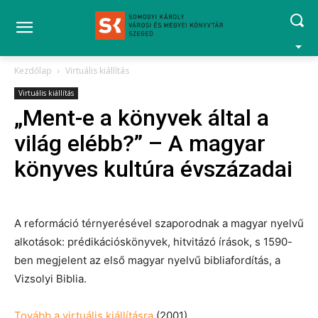
Kezdőlap
Virtuális kiállítás
Virtuális kiállítás
„Ment-e a könyvek által a
világ elébb?” – A magyar
könyves kultúra évszázadai
A reformáció térnyerésével szaporodnak a magyar nyelvű
alkotások: prédikációskönyvek, hitvitázó írások, s 1590-
ben megjelent az első magyar nyelvű bibliafordítás, a
Vizsolyi Biblia.
Tovább a virtuális kiállításra
(2001)