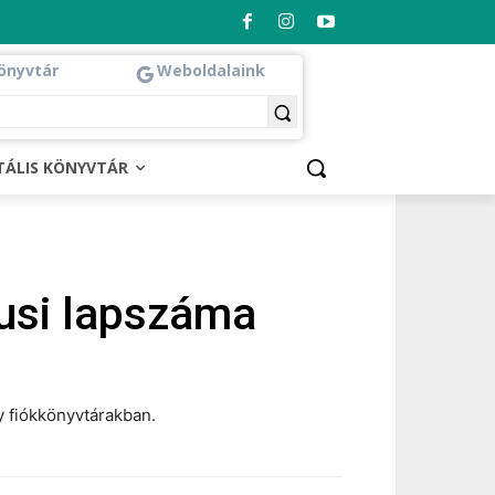
önyvtár
Weboldalaink
ITÁLIS KÖNYVTÁR
iusi lapszáma
y fiókkönyvtárakban.