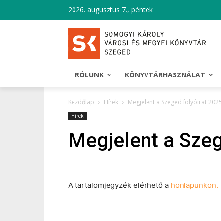
2026. augusztus 7., péntek
RÓLUNK
KÖNYVTÁRHASZNÁLAT
Kezdőlap
Hírek
Megjelent a Szeged folyóirat 202
Hírek
Megjelent a Szeg
A tartalomjegyzék elérhető a
honlapunkon.