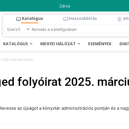
Zárva
Katalógus
Hosszabbítás
eK
KATALÓGUS
MEGYEI HÁLÓZAT
ESEMÉNYEK
DIG
5. márciusi lapszáma
ed folyóirat 2025. márc
Keresse az újságot a könyvtár adminisztrációs pontján és a nag