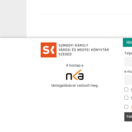
Hí
Telj
A honlap a
e-ma
támogatásával valósult meg.
S
T