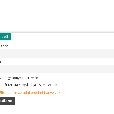
rlevél
es név
il
omogyi-könyvtár hírlevele
imár Kriszta Könyvklubja a Somogyiban
Elfogadom az adatvédelmi irányelveket.