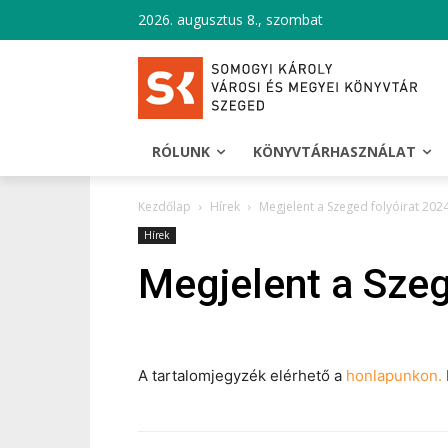
2026. augusztus 8., szombat
RÓLUNK
KÖNYVTÁRHASZNÁLAT
Kezdőlap
Hírek
Megjelent a Szeged folyóirat 202
Hírek
Megjelent a Szeg
A tartalomjegyzék elérhető a
honlapunkon.