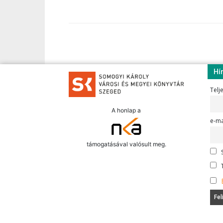
Hí
Telj
A honlap a
e-ma
támogatásával valósult meg.
S
T