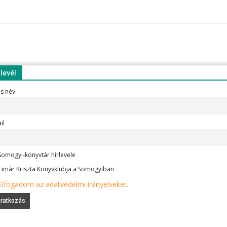
rlevél
es név
il
omogyi-könyvtár hírlevele
imár Kriszta Könyvklubja a Somogyiban
Elfogadom az adatvédelmi irányelveket.