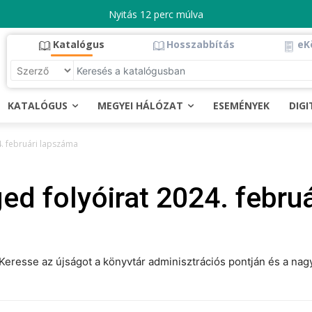
Nyitás 12 perc múlva
Katalógus
Hosszabbítás
eK
KATALÓGUS
MEGYEI HÁLÓZAT
ESEMÉNYEK
DIG
4. februári lapszáma
ed folyóirat 2024. febru
Keresse az újságot a könyvtár adminisztrációs pontján és a nag