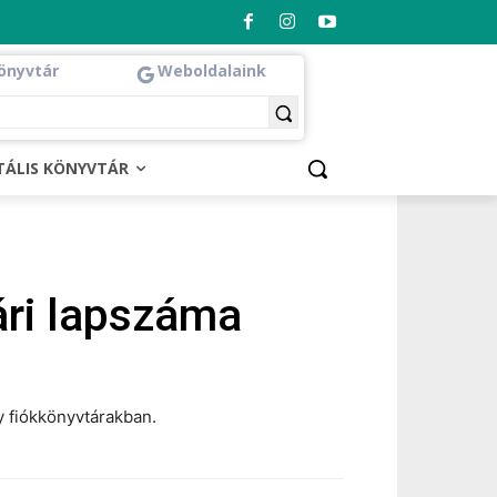
önyvtár
Weboldalaink
ITÁLIS KÖNYVTÁR
ári lapszáma
y fiókkönyvtárakban.