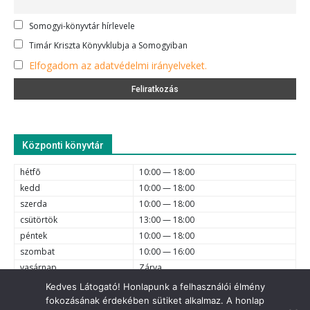
Somogyi-könyvtár hírlevele
Timár Kriszta Könyvklubja a Somogyiban
Elfogadom az adatvédelmi irányelveket.
Központi könyvtár
hétfõ
10:00 — 18:00
kedd
10:00 — 18:00
szerda
10:00 — 18:00
csütörtök
13:00 — 18:00
péntek
10:00 — 18:00
szombat
10:00 — 16:00
vasárnap
Zárva
Kedves Látogató! Honlapunk a felhasználói élmény
fokozásának érdekében sütiket alkalmaz. A honlap
e-mail