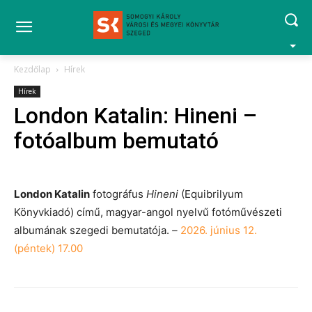
Kezdőlap
Hírek
Hírek
London Katalin: Hineni –
fotóalbum bemutató
London Katalin
fotográfus
Hineni
(Equibrilyum
Könyvkiadó) című, magyar-angol nyelvű fotóművészeti
albumának szegedi bemutatója.
–
2026. június 12.
(péntek) 17.00