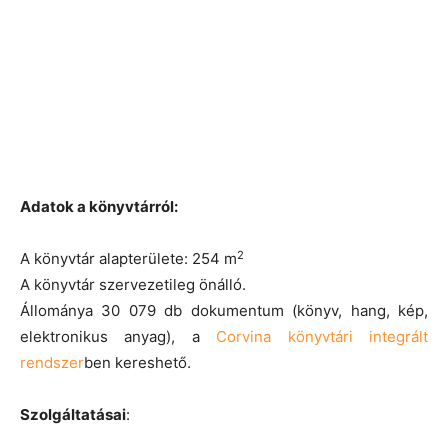
Adatok a könyvtárról:
2
A könyvtár alapterülete: 254 m
A könyvtár szervezetileg önálló.
Állománya 30 079 db dokumentum (könyv, hang, kép,
elektronikus anyag), a
Corvina könyvtári integrált
rendszer
ben kereshető.
Szolgáltatásai
: