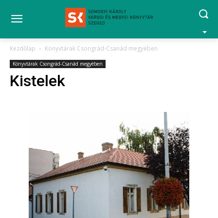
Kezdőlap
Könyvtárak Csongrád-Csanád megyében
Könyvtárak Csongrád-Csanád megyében
Kistelek