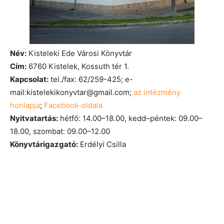
Név:
Kisteleki Ede Városi Könyvtár
Cím:
6760 Kistelek, Kossuth tér 1.
Kapcsolat:
tel./fax: 62/259-425; e-
mail:kistelekikonyvtar@gmail.com;
az intézmény
honlapja
;
Facebook-oldala
Nyitvatartás:
hétfő: 14.00–18.00, kedd–péntek: 09.00–
18.00, szombat: 09.00–12.00
Könyvtárigazgató:
Erdélyi Csilla