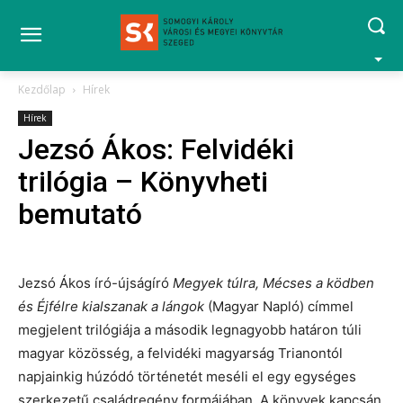
Kezdőlap
Hírek
Hírek
Jezsó Ákos: Felvidéki
trilógia – Könyvheti
bemutató
Jezsó Ákos író-újságíró
Megyek túlra, Mécses a ködben
és Éjfélre kialszanak a lángok
(Magyar Napló) címmel
megjelent trilógiája a második legnagyobb határon túli
magyar közösség, a felvidéki magyarság Trianontól
napjainkig húzódó történetét meséli el egy egységes
szerkezetű családregény formájában. A könyvek kapcsán