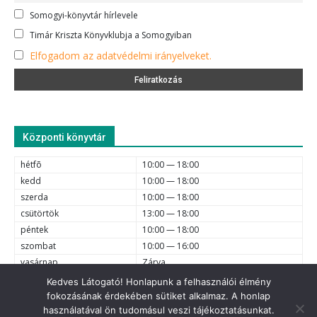
Somogyi-könyvtár hírlevele
Timár Kriszta Könyvklubja a Somogyiban
Elfogadom az adatvédelmi irányelveket.
Központi könyvtár
hétfõ
10:00 — 18:00
kedd
10:00 — 18:00
szerda
10:00 — 18:00
csütörtök
13:00 — 18:00
péntek
10:00 — 18:00
szombat
10:00 — 16:00
vasárnap
Zárva
Kedves Látogató! Honlapunk a felhasználói élmény
fokozásának érdekében sütiket alkalmaz. A honlap
e-mail
6720 Szeged, Dóm tér 1-4. (62) 425-525, (62) 630-634;
használatával ön tudomásul veszi tájékoztatásunkat.