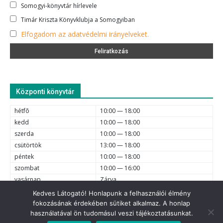
Somogyi-könyvtár hírlevele
Timár Kriszta Könyvklubja a Somogyiban
Elfogadom az adatvédelmi irányelveket.
Központi könyvtár
hétfõ
10:00 — 18:00
kedd
10:00 — 18:00
szerda
10:00 — 18:00
csütörtök
13:00 — 18:00
péntek
10:00 — 18:00
szombat
10:00 — 16:00
vasárnap
Zárva
Kedves Látogató! Honlapunk a felhasználói élmény
fokozásának érdekében sütiket alkalmaz. A honlap
e-mail
6720 Szeged, Dóm tér 1-4. (62) 425-525, (62) 630-634;
használatával ön tudomásul veszi tájékoztatásunkat.
© 2021 Somogyi Károly Városi és Megyei Könyvtár - Minden jog