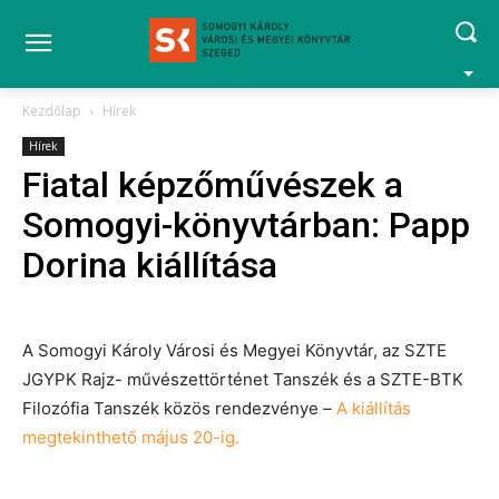
Kezdőlap
Hírek
Hírek
Fiatal képzőművészek a
Somogyi-könyvtárban: Papp
Dorina kiállítása
A Somogyi Károly Városi és Megyei Könyvtár, az SZTE
JGYPK Rajz- művészettörténet Tanszék és a SZTE-BTK
Filozófia Tanszék közös rendezvénye
–
A kiállítás
megtekinthető május 20-ig.