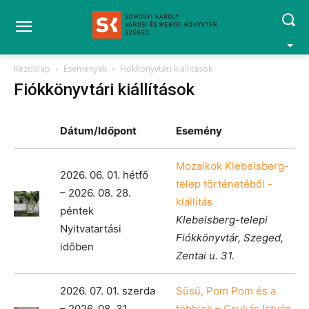
Kezdőlap
Események
Fiókkönyvtári kiállítások
Fiókkönyvtári kiállítások
Dátum/Időpont
Esemény
Mozaikok Klebelsberg-
2026. 06. 01. hétfő
telep történetéből -
– 2026. 08. 28.
kiállítás
péntek
Klebelsberg-telepi
Nyitvatartási
Fiókkönyvtár, Szeged,
időben
Zentai u. 31.
2026. 07. 01. szerda
Süsü, Pom Pom és a
– 2026. 08. 31.
többiek – Csukás István