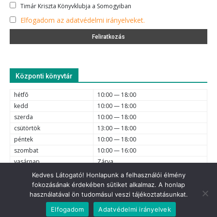
Timár Kriszta Könyvklubja a Somogyiban
Elfogadom az adatvédelmi irányelveket.
Központi könyvtár
hétfõ
10:00 — 18:00
kedd
10:00 — 18:00
szerda
10:00 — 18:00
csütörtök
13:00 — 18:00
péntek
10:00 — 18:00
szombat
10:00 — 16:00
vasárnap
Zárva
Kedves Látogató! Honlapunk a felhasználói élmény
fokozásának érdekében sütiket alkalmaz. A honlap
e-mail
6720 Szeged, Dóm tér 1-4. (62) 425-525, (62) 630-634;
használatával ön tudomásul veszi tájékoztatásunkat.
© 2021 Somogyi Károly Városi és Megyei Könyvtár - Minden jog
Elfogadom
Adatvédelmi irányelvek
fenntartva.