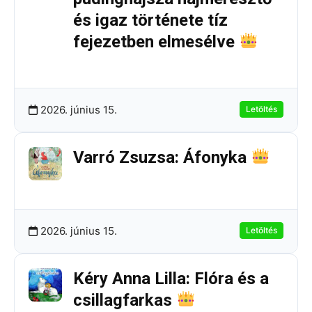
és igaz története tíz
fejezetben elmesélve
211.54 KB
2 Letöltések
2026. június 15.
Letöltés
Varró Zsuzsa: Áfonyka
237.32 KB
3 Letöltések
2026. június 15.
Letöltés
Kéry Anna Lilla: Flóra és a
csillagfarkas