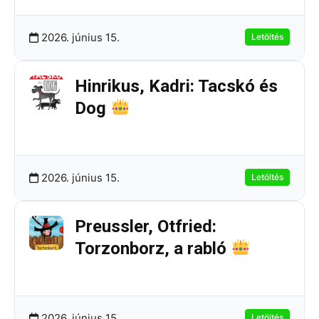
2026. június 15.
Letöltés
Hinrikus, Kadri: Tacskó és
Dog
273.79 KB
3 Letöltések
2026. június 15.
Letöltés
Preussler, Otfried:
Torzonborz, a rabló
187.64 KB
8 Letöltések
2026. június 15.
Letöltés