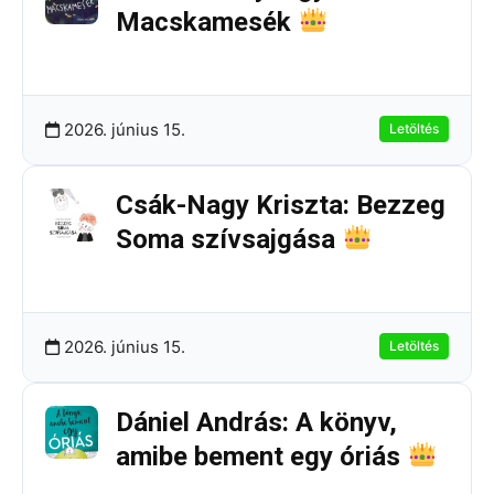
Macskamesék
251.59 KB
10 Letöltések
2026. június 15.
Letöltés
Csák-Nagy Kriszta: Bezzeg
Soma szívsajgása
595.84 KB
1 Letöltések
2026. június 15.
Letöltés
Dániel András: A könyv,
amibe bement egy óriás
245.04 KB
6 Letöltések