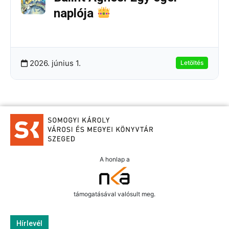
naplója
256.25 KB
8 Letöltések
2026. június 1.
Letöltés
A honlap a
támogatásával valósult meg.
Hírlevél