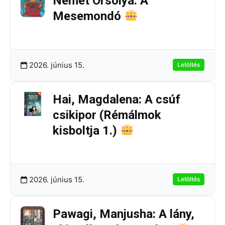
Német Orsolya: A
Mesemondó
228.80 KB
2 Letöltések
2026. június 15.
Letöltés
Hai, Magdalena: A csúf
csikipor (Rémálmok
kisboltja 1.)
172.96 KB
5 Letöltések
2026. június 15.
Letöltés
Pawagi, Manjusha: A lány,