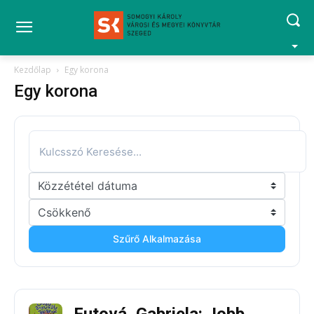
Kezdőlap
Egy korona
Egy korona
Szűrő Alkalmazása