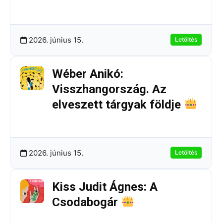
251.41 KB
1 Letöltések
2026. június 15.
Letöltés
Wéber Anikó:
Visszhangország. Az
elveszett tárgyak földje
205.02 KB
4 Letöltések
2026. június 15.
Letöltés
Kiss Judit Ágnes: A
Csodabogár
160.82 KB
6 Letöltések