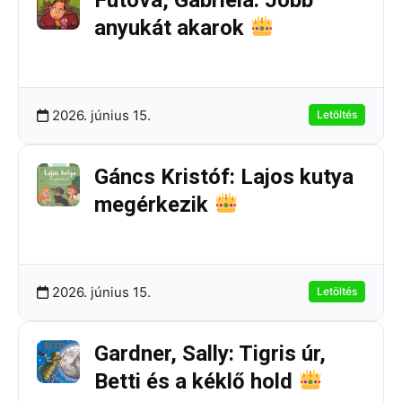
Futová, Gabriela: Jobb
anyukát akarok
252.71 KB
10 Letöltések
2026. június 15.
Letöltés
Gáncs Kristóf: Lajos kutya
megérkezik
263.20 KB
9 Letöltések
2026. június 15.
Letöltés
Gardner, Sally: Tigris úr,
Betti és a kéklő hold