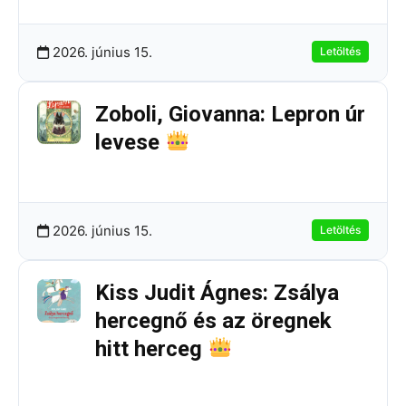
2026. június 15.
Letöltés
Zoboli, Giovanna: Lepron úr
levese
233.84 KB
3 Letöltések
2026. június 15.
Letöltés
Kiss Judit Ágnes: Zsálya
hercegnő és az öregnek
hitt herceg
208.13 KB
5 Letöltések