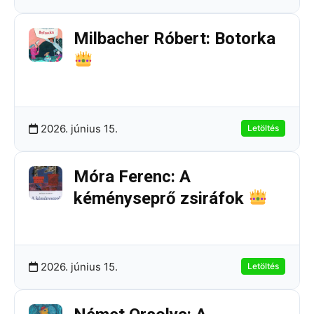
Milbacher Róbert: Botorka
262.78 KB
3 Letöltések
2026. június 15.
Letöltés
Móra Ferenc: A
kéményseprő zsiráfok
596.01 KB
2 Letöltések
2026. június 15.
Letöltés