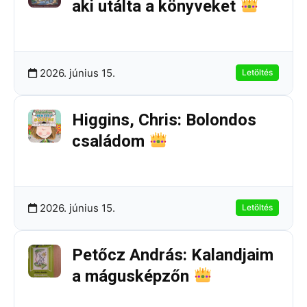
aki utálta a könyveket
259.67 KB
9 Letöltések
2026. június 15.
Letöltés
Higgins, Chris: Bolondos
családom
513.76 KB
2 Letöltések
2026. június 15.
Letöltés
Petőcz András: Kalandjaim
a mágusképzőn
183.36 KB
4 Letöltések