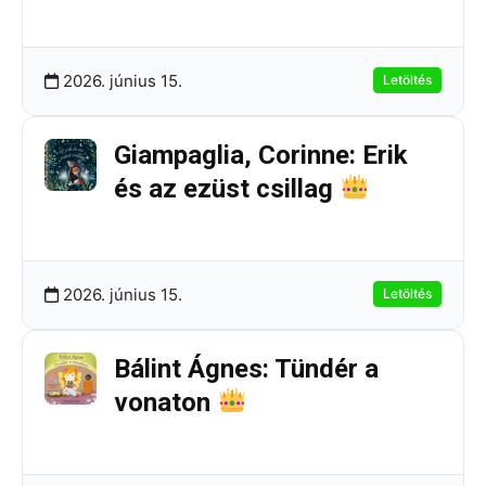
294.64 KB
2 Letöltések
2026. június 15.
Letöltés
Giampaglia, Corinne: Erik
és az ezüst csillag
292.92 KB
5 Letöltések
2026. június 15.
Letöltés
Bálint Ágnes: Tündér a
vonaton
449.73 KB
12 Letöltések