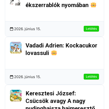
ékszerrablók nyomában
206.97 KB
6 Letöltések
2026. június 15.
Letöltés
Vadadi Adrien: Kockacukor
lovassuli
175.42 KB
3 Letöltések
2026. június 15.
Letöltés
Keresztesi József:
Csücsök avagy A nagy
pudinghajsza hajmeresztő