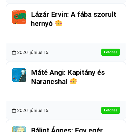
Lázár Ervin: A fába szorult
hernyó
198.67 KB
9 Letöltések
2026. június 15.
Letöltés
Máté Angi: Kapitány és
Narancshal
265.55 KB
3 Letöltések
2026. június 15.
Letöltés
Bálint Ágnes: Egy egér