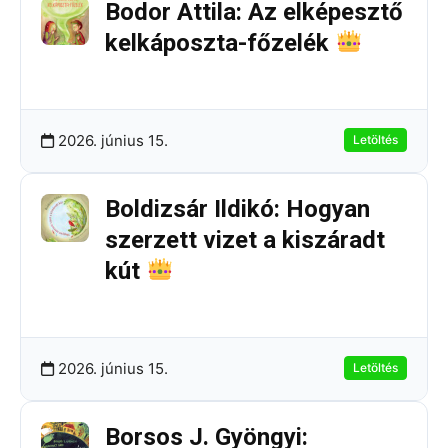
Bodor Attila: Az elképesztő
kelkáposzta-főzelék
129.51 KB
12 Letöltések
2026. június 15.
Letöltés
Boldizsár Ildikó: Hogyan
szerzett vizet a kiszáradt
kút
167.57 KB
8 Letöltések
2026. június 15.
Letöltés
Borsos J. Gyöngyi: