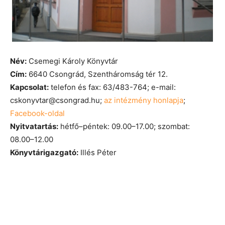
Név:
Csemegi Károly Könyvtár
Cím:
6640 Csongrád, Szentháromság tér 12.
Kapcsolat:
telefon és fax: 63/483-764; e-mail:
cskonyvtar@csongrad.hu;
az intézmény honlapja
;
Facebook-oldal
Nyitvatartás:
hétfő–péntek: 09.00–17.00; szombat:
08.00–12.00
Könyvtárigazgató:
Illés Péter