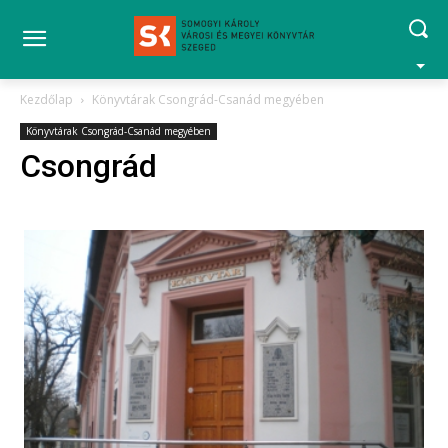
Kezdőlap
Könyvtárak Csongrád-Csanád megyében
Könyvtárak Csongrád-Csanád megyében
Csongrád