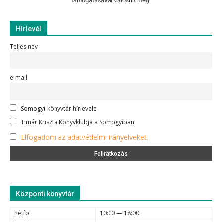
támogatásával valósult meg.
Hírlevél
Teljes név
e-mail
Somogyi-könyvtár hírlevele
Timár Kriszta Könyvklubja a Somogyiban
Elfogadom az adatvédelmi irányelveket.
Központi könyvtár
hétfõ
10:00 — 18:00