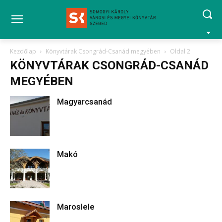
Kezdőlap
Könyvtárak Csongrád-Csanád megyében
Oldal 2
KÖNYVTÁRAK CSONGRÁD-CSANÁD
MEGYÉBEN
Magyarcsanád
Makó
Maroslele