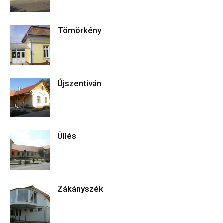
Tömörkény
Újszentiván
Üllés
Zákányszék