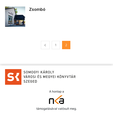
Zsombó
1
2
A honlap a
támogatásával valósult meg.