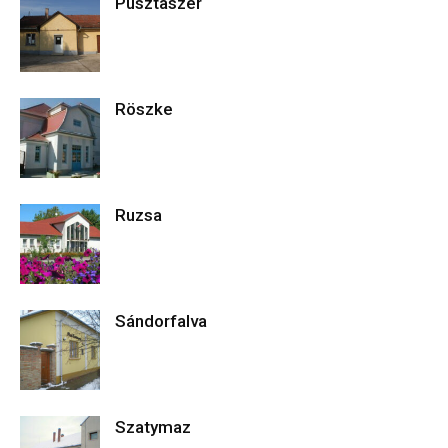
Pusztaszer
Röszke
Ruzsa
Sándorfalva
Szatymaz