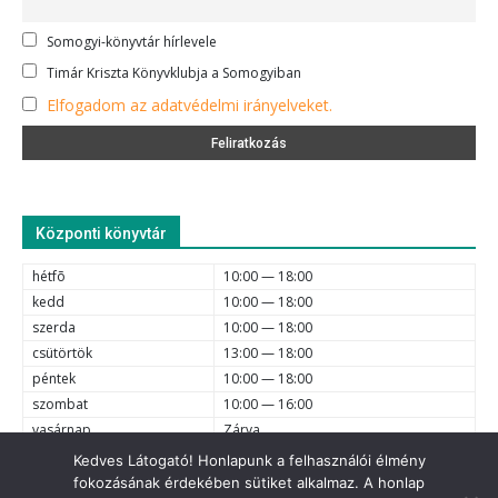
Somogyi-könyvtár hírlevele
Timár Kriszta Könyvklubja a Somogyiban
Elfogadom az adatvédelmi irányelveket.
Központi könyvtár
hétfõ
10:00 — 18:00
kedd
10:00 — 18:00
szerda
10:00 — 18:00
csütörtök
13:00 — 18:00
péntek
10:00 — 18:00
szombat
10:00 — 16:00
vasárnap
Zárva
Kedves Látogató! Honlapunk a felhasználói élmény
fokozásának érdekében sütiket alkalmaz. A honlap
e-mail